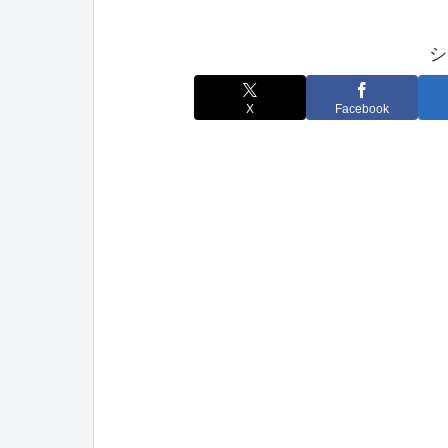
シ
X
Facebook