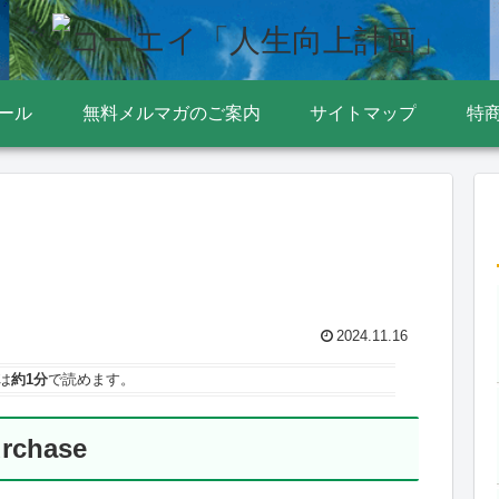
ール
無料メルマガのご案内
サイトマップ
特
2024.11.16
は
約1分
で読めます。
urchase